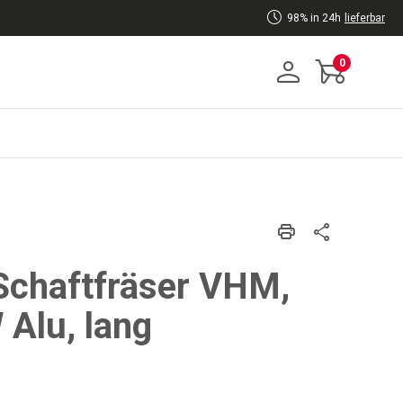
98% in 24h
lieferbar
0
chaftfräser VHM,
 Alu, lang