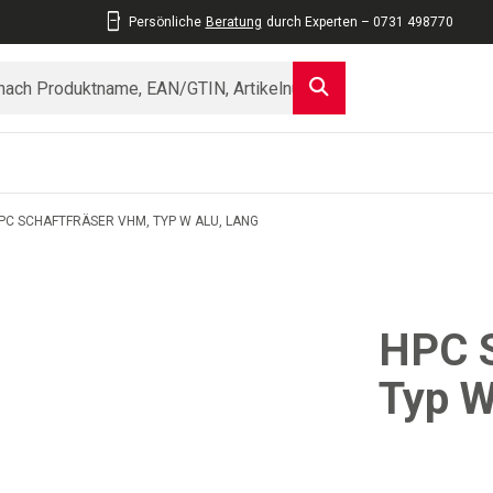
Persönliche
Beratung
durch Experten – 0731 498770
PC SCHAFTFRÄSER VHM, TYP W ALU, LANG
HPC S
Typ W