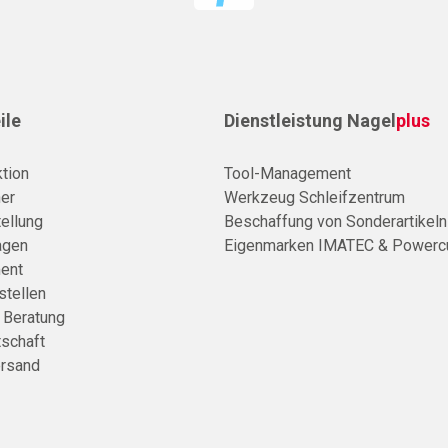
ile
Dienstleistung Nagel
plus
tion
Tool-Management
er
Werkzeug Schleifzentrum
ellung
Beschaffung von Sonderartikeln
agen
Eigenmarken IMATEC & Powerc
ent
stellen
e Beratung
tschaft
rsand