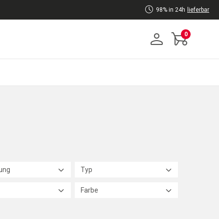
98% in 24h
lieferbar
0
ung
Typ
Farbe