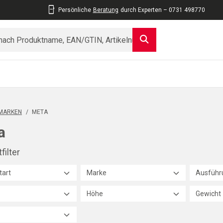
Persönliche
Beratung
durch Experten – 0731 498770
MARKEN
/
META
a
filter
tart
Marke
Ausführ
Höhe
Gewicht