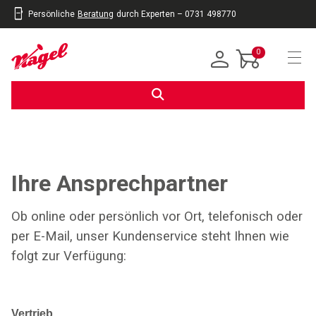
Persönliche
Beratung
durch Experten – 0731 498770
inhalt
eite
gen
0
Navi
Ihre Ansprechpartner
Ob online oder persönlich vor Ort, telefonisch oder
per E-Mail, unser Kundenservice steht Ihnen wie
folgt zur Verfügung:
Vertrieb