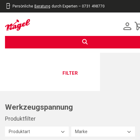
inhalt
Persönliche
Beratung
durch Experten – 0731 498770
eite
gen
FILTER
Werkzeugspannung
Produktfilter
Produktart
Marke