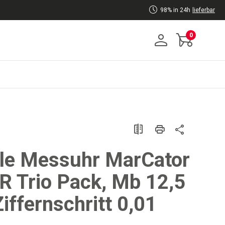
98% in 24h
lieferbar
0
ale Messuhr MarCator
R Trio Pack, Mb 12,5
iffernschritt 0,01