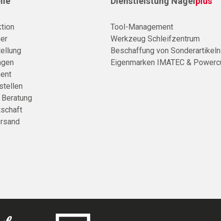
ile
Dienstleistung Nagel
plus
tion
Tool-Management
er
Werkzeug Schleifzentrum
ellung
Beschaffung von Sonderartikeln
agen
Eigenmarken IMATEC & Powerc
ent
stellen
e Beratung
tschaft
rsand