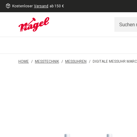
Kostenloser
Versand
ab 150 €
inhalt
eite
gen
HOME
/
MESSTECHNIK
/
MESSUHREN
/
DIGITALE MESSUHR MARCA