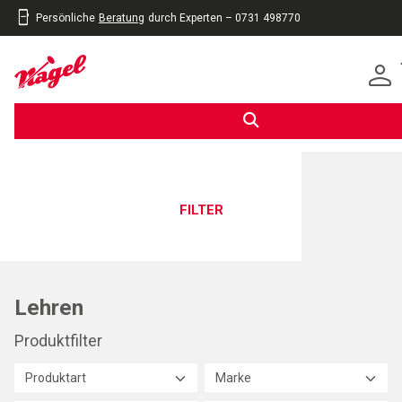
Persönliche
Beratung
durch Experten – 0731 498770
inhalt
eite
gen
FILTER
Lehren
Produktfilter
Produktart
Marke