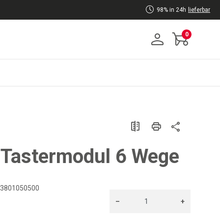
98% in 24h
lieferbar
0
Tastermodul 6 Wege
3801050500
–
+
NISHAW
Menge: 1