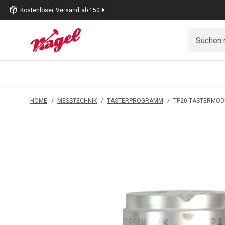
Kostenloser
Versand
ab 150 €
inhalt
eite
gen
HOME
/
MESSTECHNIK
/
TASTERPROGRAMM
/
TP20 TASTERMOD