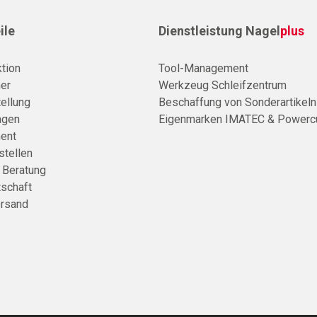
ile
Dienstleistung Nagel
plus
tion
Tool-Management
er
Werkzeug Schleifzentrum
ellung
Beschaffung von Sonderartikeln
agen
Eigenmarken IMATEC & Powerc
ent
stellen
e Beratung
tschaft
rsand