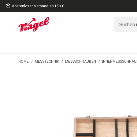
Kostenloser
Versand
ab 150 €
inhalt
eite
gen
HOME
/
MESSTECHNIK
/
MESSSCHRAUBEN
/
INNENMESSSCHRAU