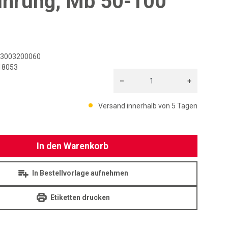
hrung, Mb 50-100
3003200060
18053
–
+
TUTOYO
Menge: 1
Versand innerhalb von 5 Tagen
In den Warenkorb
In Bestellvorlage aufnehmen
Etiketten drucken