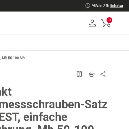
98% in 24h
lieferbar
0
, MB 50-100 MM
kt
messschrauben-Satz
ST, einfache