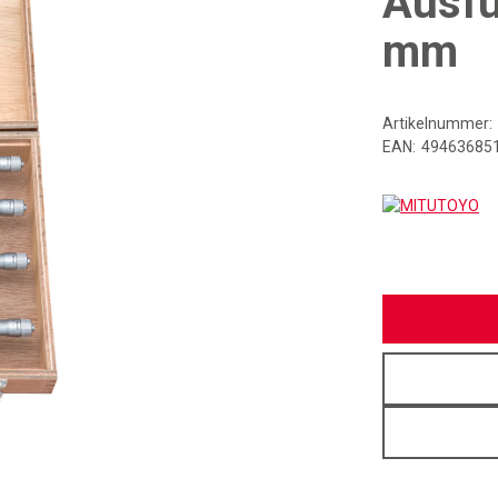
Ausfü
mm
Artikelnummer:
EAN:
49463685
MI