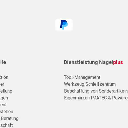
ile
Dienstleistung Nagel
plus
tion
Tool-Management
er
Werkzeug Schleifzentrum
ellung
Beschaffung von Sonderartikeln
agen
Eigenmarken IMATEC & Powerc
ent
stellen
e Beratung
tschaft