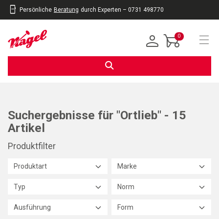
Persönliche
Beratung
durch Experten – 0731 498770
inhalt
eite
gen
0
Navi
Suchergebnisse für "Ortlieb" - 15
Artikel
Produktfilter
Produktart
Marke
Typ
Norm
Ausführung
Form