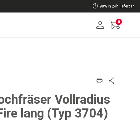
98% in 24h
lieferbar
0
ochfräser Vollradius
ire lang (Typ 3704)