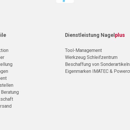
ile
Dienstleistung Nagel
plus
tion
Tool-Management
er
Werkzeug Schleifzentrum
ellung
Beschaffung von Sonderartikeln
agen
Eigenmarken IMATEC & Powerc
ent
stellen
e Beratung
tschaft
rsand