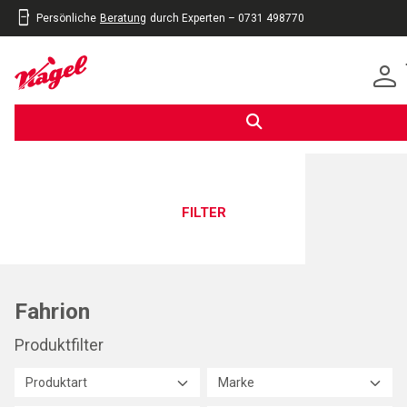
Persönliche
Beratung
durch Experten – 0731 498770
inhalt
eite
gen
FILTER
Fahrion
Produktfilter
Produktart
Marke