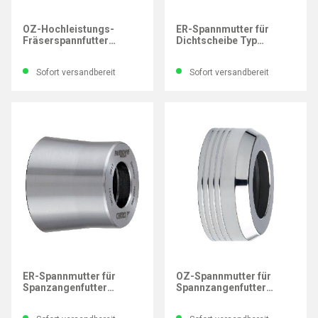
FAHRION
FAHRION
OZ-Hochleistungs-
ER-Spannmutter für
Fräserspannfutter
Dichtscheibe Typ
CENTRO|P DIN 69871
HPC16C-DI 426E/ER16 24
SK40 50 mm
mm
Sofort versandbereit
Sofort versandbereit
FAHRION
FAHRION
ER-Spannmutter für
OZ-Spannmutter für
Spanzangenfutter
Spannzangenfutter
CENTRO|P 426E/ER16 24
CENTRO 462E 10-20mm
mm