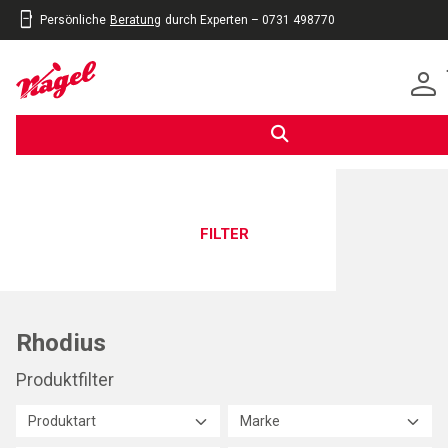
Persönliche
Beratung
durch Experten – 0731 498770
inhalt
eite
gen
FILTER
Rhodius
Produktfilter
Produktart
Marke