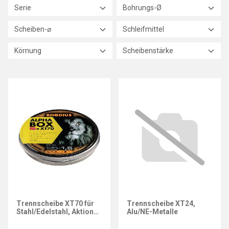
Serie
Bohrungs-Ø
Scheiben-⌀
Schleifmittel
Körnung
Scheibenstärke
RHODIUS
Trennscheibe XT70 für
Trennscheibe XT24,
Stahl/Edelstahl, Aktions-
Alu/NE-Metalle
Box, Ø 125 x 1,0 mm