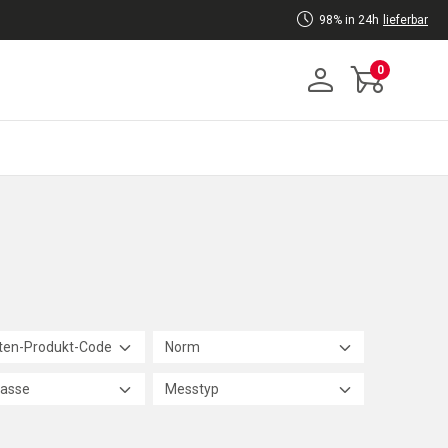
98% in 24h
lieferbar
0
nten-Produkt-Code
Norm
lasse
Messtyp