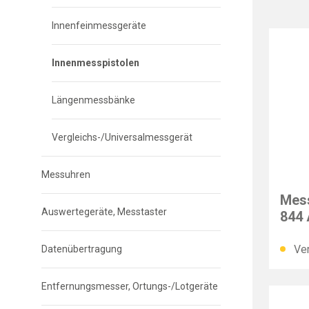
Innenfeinmessgeräte
Innenmesspistolen
Längenmessbänke
Vergleichs-/Universalmessgerät
Messuhren
MAH
Mess
Auswertegeräte, Messtaster
844 
mm
Ver
Datenübertragung
Entfernungsmesser, Ortungs-/Lotgeräte