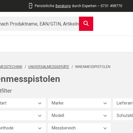
Persönliche
Beratung
durch Experten – 0731 498770
MESSTECHNIK
/
UNIVERSALMESSGERÄTE
/
INNENMESSPISTOLEN
enmesspistolen
filter
tart
Marke
Liefera
Modell
Schutzk
ethode
Messbereich