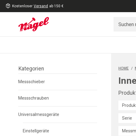
Kostenloser
Versand
ab 150 €
inhalt
eite
gen
Kategorien
Filter
HOME
/
überspringen
Inn
Messschieber
Produkt
Messschrauben
Produk
Universalmessgeräte
Serie
Einstellgeräte
Messm