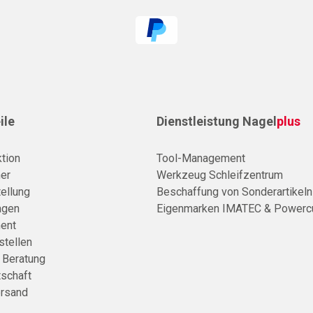
ile
Dienstleistung Nagel
plus
tion
Tool-Management
er
Werkzeug Schleifzentrum
ellung
Beschaffung von Sonderartikeln
agen
Eigenmarken IMATEC & Powerc
ent
stellen
e Beratung
tschaft
rsand