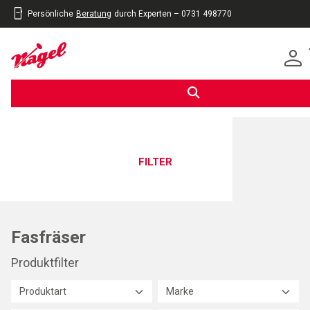
Persönliche
Beratung
durch Experten – 0731 498770
inhalt
eite
gen
FILTER
Fasfräser
Produktfilter
Produktart
Marke