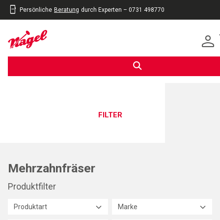
Persönliche
Beratung
durch Experten – 0731 498770
inhalt
eite
gen
FILTER
Mehrzahnfräser
Produktfilter
Produktart
Marke