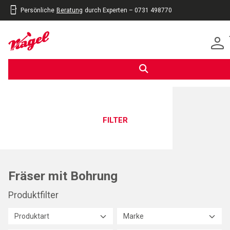
Persönliche
Beratung
durch Experten – 0731 498770
inhalt
eite
gen
FILTER
Fräser mit Bohrung
Produktfilter
Produktart
Marke