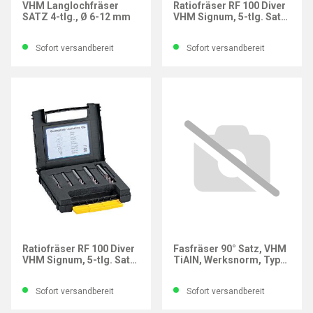
VHM Langlochfräser
Ratiofräser RF 100 Diver
SATZ 4-tlg., Ø 6-12 mm
VHM Signum, 5-tlg. Satz,
DIN 6535-HB
Sofort versandbereit
Sofort versandbereit
GÜHRING
GÜHRING
Ratiofräser RF 100 Diver
Fasfräser 90° Satz, VHM
VHM Signum, 5-tlg. Satz,
TiAlN, Werksnorm, Typ
DIN 6535-HA
N, Ø 6–12 mm
Sofort versandbereit
Sofort versandbereit