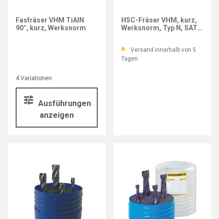
Fasfräser VHM TiAlN
HSC-Fräser VHM, kurz,
90°, kurz, Werksnorm
Werksnorm, Typ N, SATZ
6,0–16,0 mm
Versand innerhalb von 5
Tagen
4 Variationen
Ausführungen
anzeigen