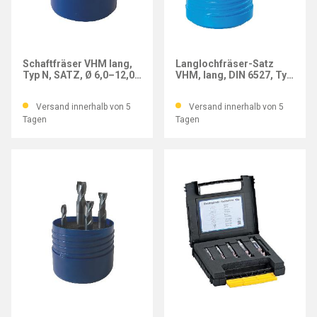
POWERCUT
GÜHRING
Schaftfräser VHM lang,
Langlochfräser-Satz
Typ N, SATZ, Ø 6,0–12,0
VHM, lang, DIN 6527, Typ
mm
N, 4-tlg.
Versand innerhalb von 5
Versand innerhalb von 5
Tagen
Tagen
IMATEC
GÜHRING