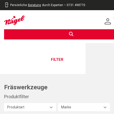
Persönliche
Beratung
durch Experten – 0731 498770
inhalt
eite
gen
FILTER
Fräswerkzeuge
Produktfilter
Produktart
Marke